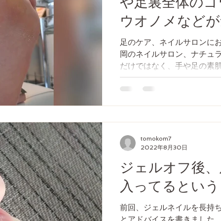
や足裏全体のゴ
ウオノメなどが
足のケア、ネイルサロンにお
岡のネイルサロン、ナチュ
だけではなく、手や足の素
います。 下記の２つのコー
ーションコース』（約60分）5,
tomokom7
2022年8月30日
ジェルオフ後、
入ってるという
前回、ジェルネイルを長持
とアドバイスを書きました。