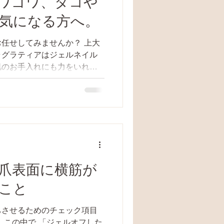
ワゴワ、タコや
気になる方へ。
任せしてみませんか？ 上大
ラグラティアはジェルネイル
肌のお手入れにも力をいれて
ス 『足裏角質ケア＆リラクゼ
500円...
爪表面に横筋が
こと
ちさせるためのチェック項目
 この中で 「ジェルオフした