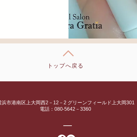
トップへ戻る
横浜市港南区上大岡西2－12－2 グリーンフィールド上大岡301
電話：080-5642－3360